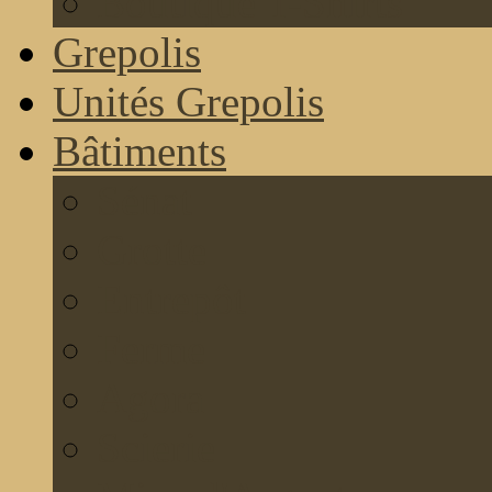
Boutique T-Shirts
Grepolis
Unités Grepolis
Bâtiments
Sénat
Grotte
Entrepôt
Ferme
Agora
Scierie