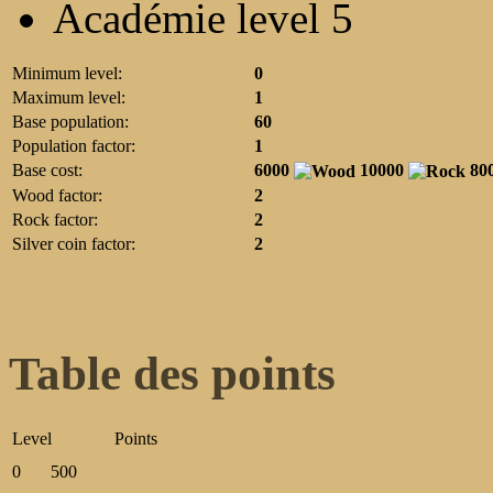
Académie level 5
Minimum level:
0
Maximum level:
1
Base population:
60
Population factor:
1
Base cost:
6000
10000
80
Wood factor:
2
Rock factor:
2
Silver coin factor:
2
Table des points
Level
Points
0
500