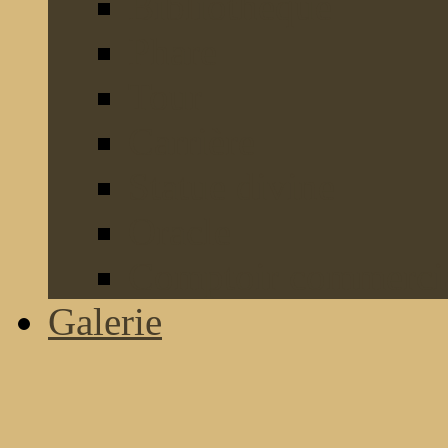
Bibliothèque
Phare
Tour
Carrière
Statue divine
Oracle
Comptoir commerci
Galerie