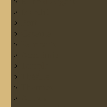
Mine d'Argent
Marché
Port
Caserne
Remparts
Académie
Temple
Théâtre
Thermes
Autres