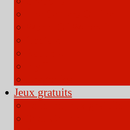
Grepolis
The Settlers Online
World Of Warcraft
Nostale
Rappelz
Flyff
Dragonica
Jeux gratuits
Tous les jeux gratuits
Shot Online