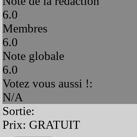
Note de la rédaction
6.0
Membres
6.0
Note globale
6.0
Votez vous aussi !:
N/A
Sortie:
Prix:
GRATUIT