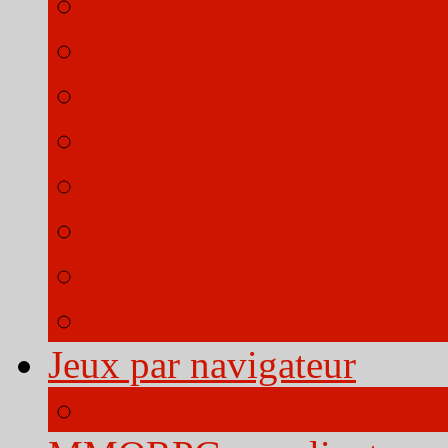
Aion
Les Seigneurs
Goodgame Empire
Grand Fantasia
Eden Eternal
Gladiatus
S4 League
World Of Tanks
Jeux par navigateur
Tous les jeux par navi