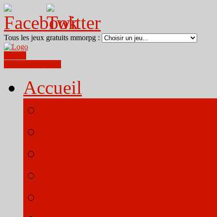
Tous les jeux gratuits mmorpg :
Ogame
World Of Warcraft
Accueil
Tous les jeux
Tous les genres
OGame
Travian
Dark Orbit