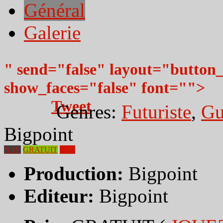
Général
Galerie
" send="false" layout="button
show_faces="false" font="">
Tweet
Genres:
Futuriste
,
Gu
Bigpoint
NAV
GRATUIT
TOP
Production:
Bigpoint
Editeur:
Bigpoint