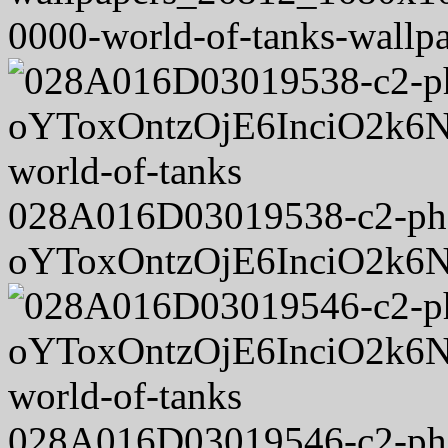
0000-world-of-tanks-wall
028A016D03019538-c2-ph
oYToxOntzOjE6InciO2k6N
028A016D03019546-c2-ph