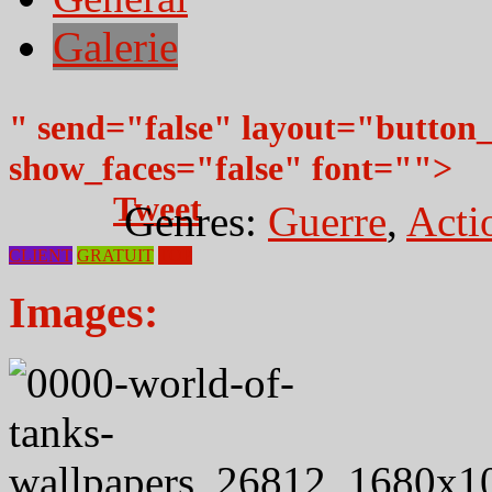
Galerie
" send="false" layout="button
show_faces="false" font="">
Tweet
Genres:
Guerre
,
Acti
CLIENT
GRATUIT
TOP
Images: