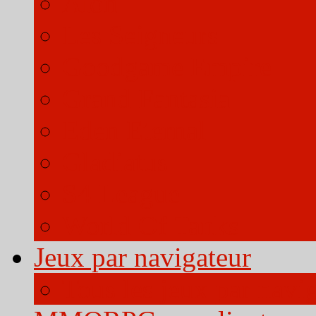
Aion
Les Seigneurs
Goodgame Empire
Grand Fantasia
Eden Eternal
Gladiatus
S4 League
World Of Tanks
Jeux par navigateur
Tous les jeux par navi