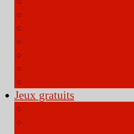
Grepolis
The Settlers Online
World Of Warcraft
Nostale
Rappelz
Flyff
Dragonica
Jeux gratuits
Tous les jeux gratuits
Shot Online