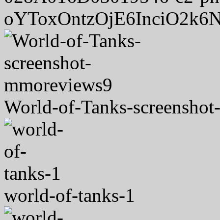
oYToxOntzOjE6InciO2k6N
World-of-Tanks-screensho
world-of-tanks-1