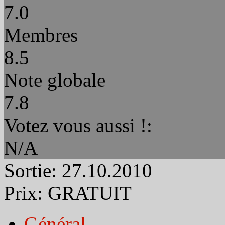
7.0
Membres
8.5
Note globale
7.8
Votez vous aussi !:
N/A
Sortie:
27.10.2010
Prix:
GRATUIT
Général