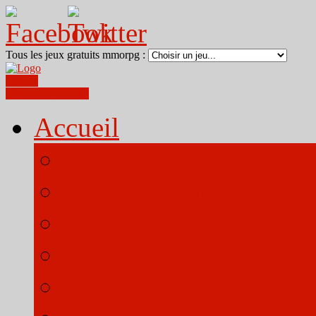
Tous les jeux gratuits mmorpg :
Ogame
World Of Warcraft
Accueil
Tous les jeux
Tous les genres
OGame
Travian
Dark Orbit