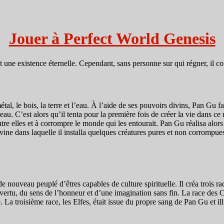
Jouer à Perfect World Genesis
 une existence éternelle. Cependant, sans personne sur qui régner, il com
al, le bois, la terre et l’eau. À l’aide de ses pouvoirs divins, Pan Gu faç
eau. C’est alors qu’il tenta pour la première fois de créer la vie dans c
re elles et à corrompre le monde qui les entourait. Pan Gu réalisa alors
 divine dans laquelle il installa quelques créatures pures et non corrompu
ouveau peuplé d’êtres capables de culture spirituelle. Il créa trois races
ertu, du sens de l’honneur et d’une imagination sans fin. La race des Ch
a troisième race, les Elfes, était issue du propre sang de Pan Gu et illus