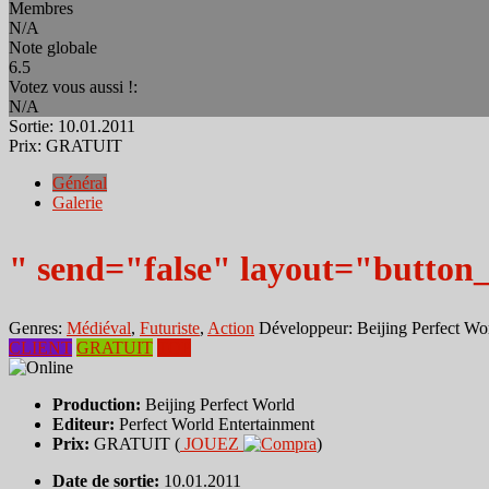
Membres
N/A
Note globale
6.5
Votez vous aussi !:
N/A
Sortie:
10.01.2011
Prix:
GRATUIT
Général
Galerie
" send="false" layout="button
Genres:
Médiéval
,
Futuriste
,
Action
Développeur:
Beijing Perfect Wo
CLIENT
GRATUIT
TOP
Production:
Beijing Perfect World
Editeur:
Perfect World Entertainment
Prix:
GRATUIT (
JOUEZ
)
Date de sortie:
10.01.2011