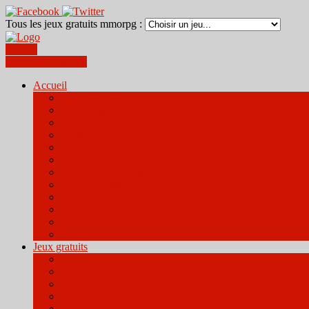
Tous les jeux gratuits mmorpg :
Ogame
World Of Warcraft
Accueil
Tous les jeux
Tous les genres
OGame
Travian
Dark Orbit
Grepolis
The Settlers Online
World Of Warcraft
Nostale
Rappelz
Flyff
Dragonica
Jeux gratuits
Tous les jeux gratuits
Shot Online
Aion
Les Seigneurs
Goodgame Empire