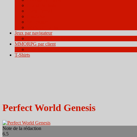
Grand Fantasia
Eden Eternal
Gladiatus
S4 League
World Of Tanks
Jeux par navigateur
Tous les jeux par navigateur
MMORPG par client
Tous les jeux par client
T-Shirts
Perfect World Genesis
Note de la rédaction
6.5