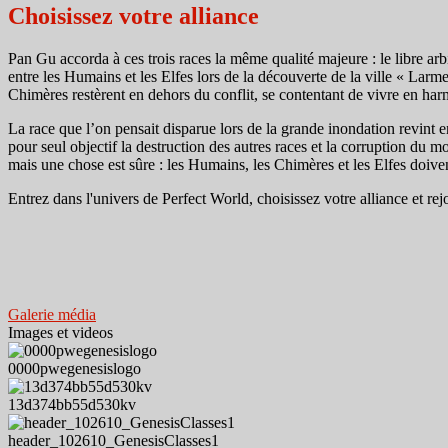
Choisissez votre alliance
Pan Gu accorda à ces trois races la même qualité majeure : le libre arbitr
entre les Humains et les Elfes lors de la découverte de la ville « Larme
Chimères restèrent en dehors du conflit, se contentant de vivre en harm
La race que l’on pensait disparue lors de la grande inondation revint en
pour seul objectif la destruction des autres races et la corruption du 
mais une chose est sûre : les Humains, les Chimères et les Elfes doiven
Entrez dans l'univers de Perfect World, choisissez votre alliance et rej
Galerie média
Images et videos
0000pwegenesislogo
13d374bb55d530kv
header_102610_GenesisClasses1