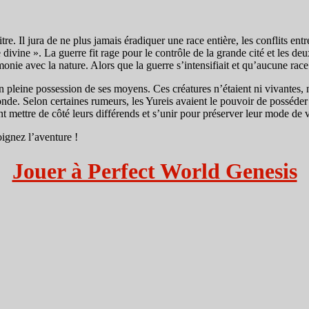
e. Il jura de ne plus jamais éradiquer une race entière, les conflits entre
 divine ». La guerre fit rage pour le contrôle de la grande cité et les de
onie avec la nature. Alors que la guerre s’intensifiait et qu’aucune rac
 pleine possession de ses moyens. Ces créatures n’étaient ni vivantes, ni
monde. Selon certaines rumeurs, les Yureis avaient le pouvoir de posséde
t mettre de côté leurs différends et s’unir pour préserver leur mode de v
oignez l’aventure !
Jouer à Perfect World Genesis