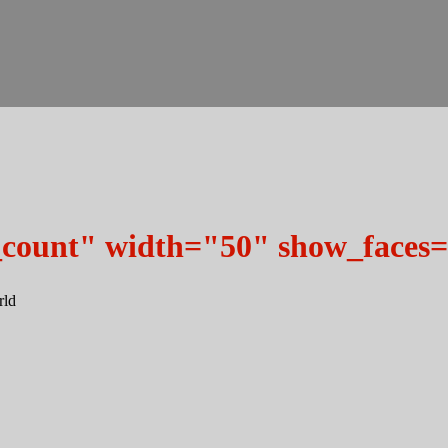
_count" width="50" show_faces=
rld