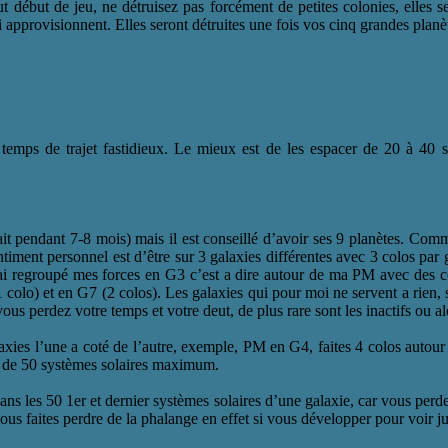
 début de jeu, ne détruisez pas forcément de petites colonies, elles s
 approvisionnent. Elles seront détruites une fois vos cinq grandes planè
s temps de trajet fastidieux. Le mieux est de les espacer de 20 à 40 
fait pendant 7-8 mois) mais il est conseillé d’avoir ses 9 planètes. Co
timent personnel est d’être sur 3 galaxies différentes avec 3 colos par 
 j’ai regroupé mes forces en G3 c’est a dire autour de ma PM avec des c
1 colo) et en G7 (2 colos). Les galaxies qui pour moi ne servent a rien, 
ous perdez votre temps et votre deut, de plus rare sont les inactifs ou a
xies l’une a coté de l’autre, exemple, PM en G4, faites 4 colos autour 
e de 50 systèmes solaires maximum.
r dans les 50 1er et dernier systèmes solaires d’une galaxie, car vous pe
ous faites perdre de la phalange en effet si vous développer pour voir ju