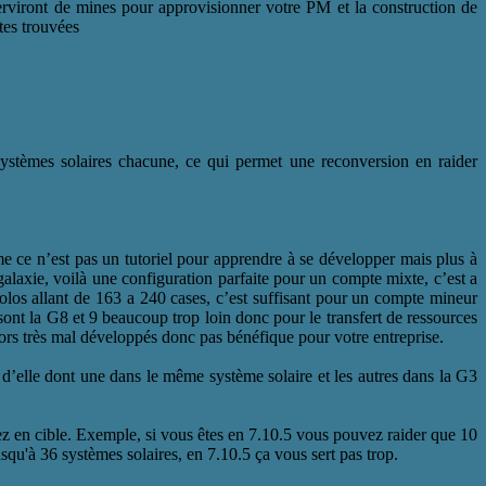
erviront de mines pour approvisionner votre PM et la construction de
tes trouvées
systèmes solaires chacune, ce qui permet une reconversion en raider
mme ce n’est pas un tutoriel pour apprendre à se développer mais plus à
galaxie, voilà une configuration parfaite pour un compte mixte, c’est a
olos allant de 163 a 240 cases, c’est suffisant pour un compte mineur
sont la G8 et 9 beaucoup trop loin donc pour le transfert de ressources
lors très mal développés donc pas bénéfique pour votre entreprise.
d’elle dont une dans le même système solaire et les autres dans la G3
rdez en cible. Exemple, si vous êtes en 7.10.5 vous pouvez raider que 10
squ'à 36 systèmes solaires, en 7.10.5 ça vous sert pas trop.