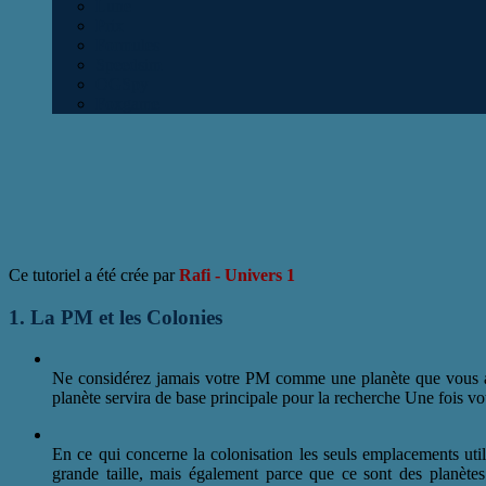
Lune
Prix
Formules
Speedsim
OGSpy
Foxgame
Ce tutoriel a été crée par
Rafi - Univers 1
1. La PM et les Colonies
Ne considérez jamais votre PM comme une planète que vous all
planète servira de base principale pour la recherche Une fois vot
En ce qui concerne la colonisation les seuls emplacements uti
grande taille, mais également parce que ce sont des planète