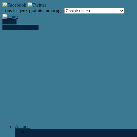
Tous les jeux gratuits mmorpg :
Ogame
World Of Warcraft
Accueil
Tous les jeux