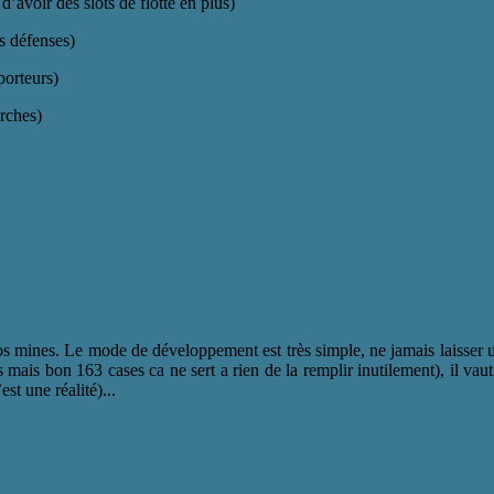
d’avoir des slots de flotte en plus)
s défenses)
porteurs)
erches)
vos mines. Le mode de développement est très simple, ne jamais laisser
mais bon 163 cases ca ne sert a rien de la remplir inutilement), il vau
st une réalité)...