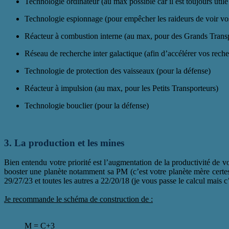
Technologie ordinateur (au max possible car il est toujours utile 
Technologie espionnage (pour empêcher les raideurs de voir vo
Réacteur à combustion interne (au max, pour des Grands Trans
Réseau de recherche inter galactique (afin d’accélérer vos rech
Technologie de protection des vaisseaux (pour la défense)
Réacteur à impulsion (au max, pour les Petits Transporteurs)
Technologie bouclier (pour la défense)
3. La production et les mines
Bien entendu votre priorité est l’augmentation de la productivité de 
booster une planète notamment sa PM (c’est votre planète mère certes 
29/27/23 et toutes les autres a 22/20/18 (je vous passe le calcul mais c’e
Je recommande le schéma de construction de :
M = C+3