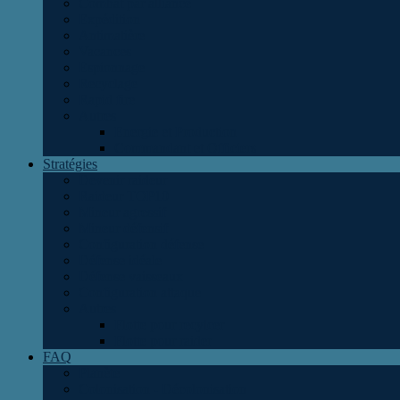
Combat par alliance
Expédition
Antimatière
Vacances
Espionnage
Recyclage
Rapid fire
Autres
Energie et Production
Commandant et Officiers
Stratégies
Devenir raideur
Raideur TOP10
Mineur agressif
Mineur défensif
Configuration défense
Défense idéale
Défense vaisseaux
Configuration attaque
Autres
Flotte pour recylcer
Flotte pour raider
FAQ
Planète
Colonisation - Décolonisation