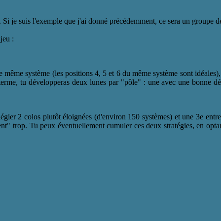
s. Si je suis l'exemple que j'ai donné précédemment, ce sera un groupe de
jeu :
 le même système (les positions 4, 5 et 6 du même système sont idéales)
A terme, tu développeras deux lunes par "pôle" : une avec une bonne dé
légier 2 colos plutôt éloignées (d'environ 150 systèmes) et une 3e entr
ent" trop. Tu peux éventuellement cumuler ces deux stratégies, en opta