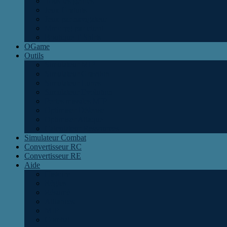
Tous les genres
Jeux Gratuits
Jeux par navigateur
Mmorpg par client
Boutique T-Shirts
OGame
Outils
Simulateur MIP
Simulateur Graviton
Simulateur Lunes
Simulateur Evolution
Pertes missiles MIP
Optimiser Défense
Optimiser Attaque
Calculateur Ressources
Simulateur Combat
Convertisseur RC
Convertisseur RE
Aide
Histoire
Règles
Résumé
Alliances
MIP
Combat