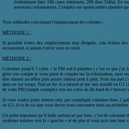
évidemment faire 180 cases minimum, 200 dans l'idéal. En tout
nouveaux colonisateurs. Comptez sur quatre petites planètes qui
Trois méthodes concernant l'emplacement des colonies :
MÉTHODE 1 :
Si possible évitez des emplacements trop éloignés, cela évitera de
occasionnel, si jamais l'envie vous en vient.
MÉTHODE
2 :
Coloniser jusqu'à 7 colos + la PM soit 8 planètes ( c’est ce que j’ai 
gérer son compte je vous passe le couplet sur la colonisation, mon sen
dire mineur au début puis passer raideur petit à petit. Pour ma part
dans un 1er temps. Puis au fur et a mesure je me suis installé en G5 (
de votre PM (simple exemple) vers ses colos au fin fond de l’univers v
Si vous voulez jouer mineur only pas compliqué coloniser dans 2 gala
ou G5, il va de soi que vous devez vous concentrer dans un périmètr
Un point important qu’il faille surtout ne pas faire, c’est de colonise
systèmes solaires vers la « gauche » et de plus si vous avez une lune v