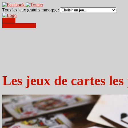
Tous les jeux gratuits mmorpg :
Ogame
World Of Warcraft
Les jeux de cartes le