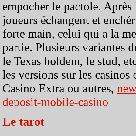
empocher le pactole. Après l
joueurs échangent et enchéri
forte main, celui qui a la m
partie. Plusieurs variantes 
le Texas holdem, le stud, et
les versions sur les casinos
Casino Extra ou autres,
new
deposit-mobile-casino
Le tarot