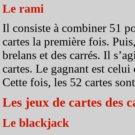
Le rami
Il consiste à combiner 51 po
cartes la première fois. Puis
brelans et des carrés. Il s’a
cartes. Le gagnant est celui
Cette fois, les 52 cartes sont
Les jeux de cartes des c
Le blackjack