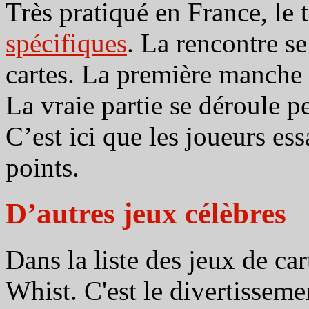
Très pratiqué en France, le 
spécifiques
. La rencontre s
cartes. La première manche p
La vraie partie se déroule 
C’est ici que les joueurs es
points.
D’autres jeux célèbres
Dans la liste des jeux de car
Whist. C'est le divertissem