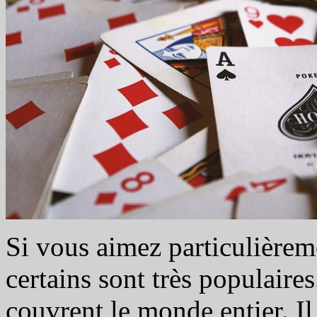
Si vous aimez particulièreme
certains sont très populaires
couvrent le monde entier. Il